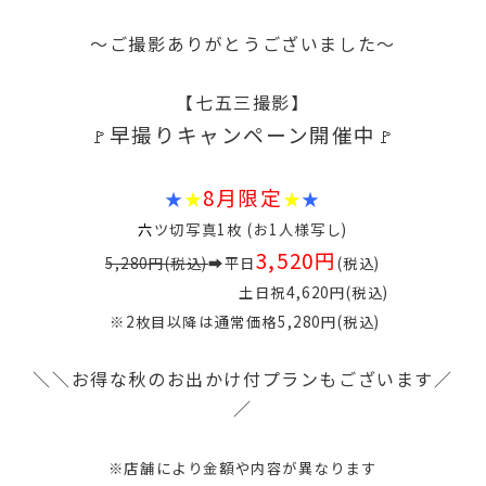
～ご撮影ありがとうございました～
【七五三撮影】
早撮りキャンペーン開催中
🚩
🚩
8月限定
★
★
★
★
六
ツ切写真1枚 (お1人様写し)
3,520円
5,280円(税込)
➡
平日
(税込)
土日祝4,620円(税込)
※2枚目以降は通常価格5,280円(税込)
＼＼お得な秋のお出かけ付プランもございます／
／
※店舗により金額や内容が異なります