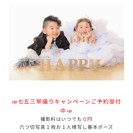
📣七五三早撮りキャンペーンご予約受付
中📣
撮影料はいつでも
０円
六ツ切写真１枚お１人様写し
基本ポーズ