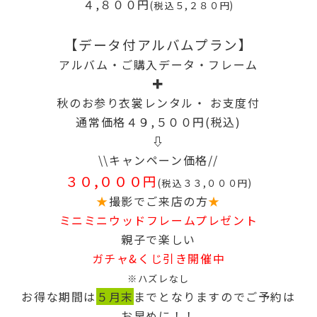
４,８００円
(税込５,２８０円)
【データ付アルバムプラン
】
アルバム・ご購入データ・
フレーム
✚
秋のお参り衣裳レンタル・
お支度付
通常価格４９,５００円(税込)
⇩
\\
キャンペーン価格//
３０,０００円
(税込３３,０００円)
★
撮影でご来店の方
★
ミニミニウッドフレームプレゼント
親子で楽しい
ガチャ&くじ引き開催中
※ハズレなし
お得な期間は
５月末
までとなりますのでご予約は
お早めに！！