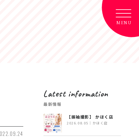
Latest information
最新情報
【振袖撮影】 かほく店
2026.08.05｜かほく店
022.09.24