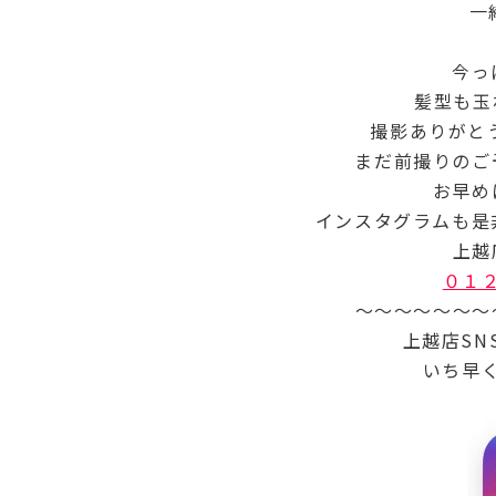
一
今っ
髪型も玉
撮影ありがとう
まだ前撮りのご
お早め
インスタグラムも是
上越
０１
～～～～～～～
上越店SN
いち早く