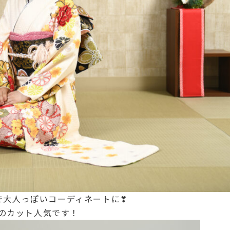
で大人っぽいコーディネートに❣
のカット人気です！