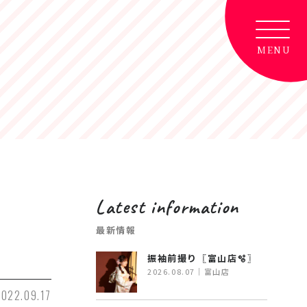
Latest information
最新情報
振袖前撮り〖富山店🫧〗
2026.08.07｜富山店
2022.09.17