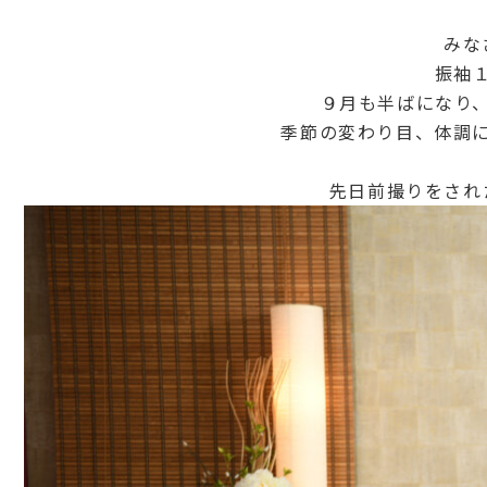
みな
振袖
９月も半ばになり
季節の変わり目、体調に
先日前撮りをされ