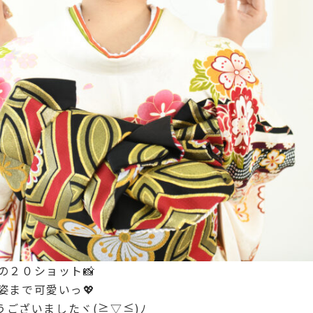
の２０ショット📸
姿まで可愛いっ💖
ございましたヾ(≧▽≦)ﾉ