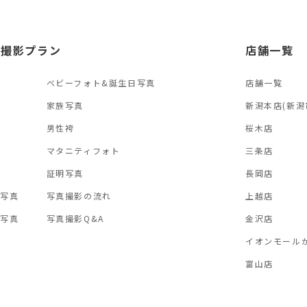
オ撮影プラン
店舗一覧
ベビーフォト&誕生日写真
店舗一覧
真
家族写真
新潟本店(新潟
男性袴
桜木店
マタニティフォト
三条店
証明写真
長岡店
い写真
写真撮影の流れ
上越店
念写真
写真撮影Q&A
金沢店
イオンモール
富山店