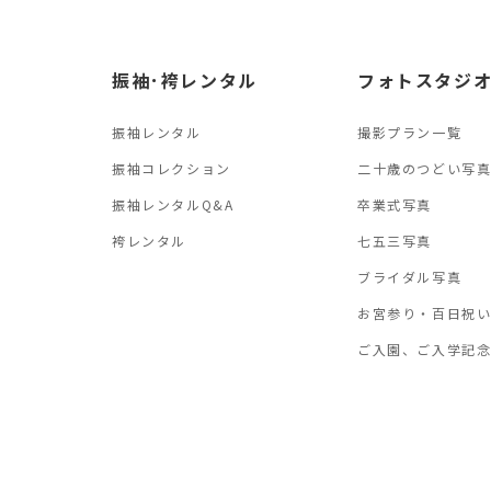
振袖･袴レンタル
フォトスタジ
振袖レンタル
撮影プラン一覧
振袖コレクション
二十歳のつどい写
振袖レンタルQ&A
卒業式写真
袴レンタル
七五三写真
ブライダル写真
お宮参り・百日祝
ご入園、ご入学記