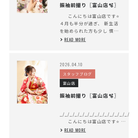
振袖前撮り〖富山店🫧〗
こんにちは富山店です⭐
４月も半分が過ぎ、 新生活
を始められた方も少し 慣れ
てきたころかと...
READ MORE
2026.04.10
スタッフブログ
富山店
振袖前撮り〖富山店🫧〗
_/_/_/_/_/_/_/_/_/_/_/_/_/_/
こんにちは富山店です⭐ 今
日も前撮りされた ス...
READ MORE