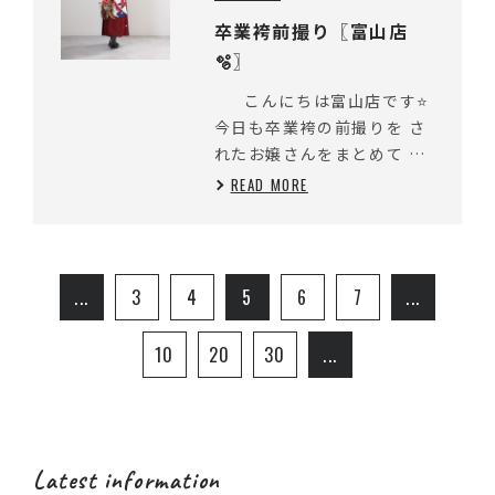
卒業袴前撮り〖富山店
🫧〗
こんにちは富山店です⭐
今日も卒業袴の前撮りを さ
れたお嬢さんをまとめて ご
紹介させていた...
READ MORE
...
3
4
5
6
7
...
10
20
30
...
Latest information