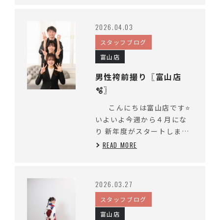
2026.04.03
スタッフブログ
富山店
男性袴前撮り〖富山店
🫧〗
こんにちは富山店です⭐
いよいよ今週から４月にな
り 新年度がスタートしまし
たね🌸 今...
READ MORE
2026.03.27
スタッフブログ
富山店