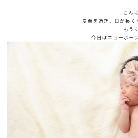
こん
夏至を過ぎ、日が長く
もう
今日はニューボー