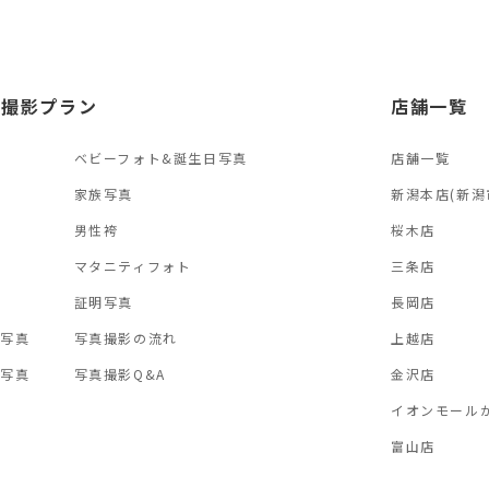
オ撮影プラン
店舗一覧
ベビーフォト&誕生日写真
店舗一覧
真
家族写真
新潟本店(新潟
男性袴
桜木店
マタニティフォト
三条店
証明写真
長岡店
い写真
写真撮影の流れ
上越店
念写真
写真撮影Q&A
金沢店
イオンモール
富山店