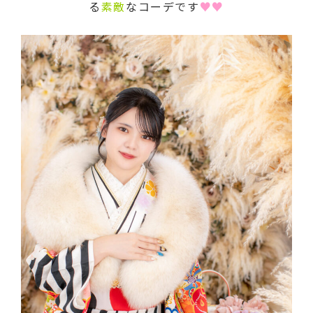
る
素敵
なコーデです
♥♥