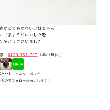
情がとてもかわいい妹ちゃん
いごきょうだいでした🥰
りがとうございました
く店
0120-363-707
（年中無休）
写真やおトクなクーポンが
いるのでフォローお願いします
！