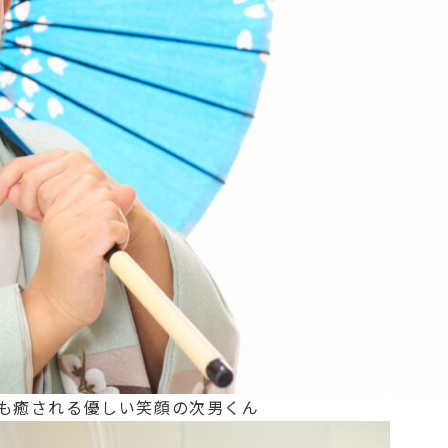
も癒される優しい笑顔の次男くん