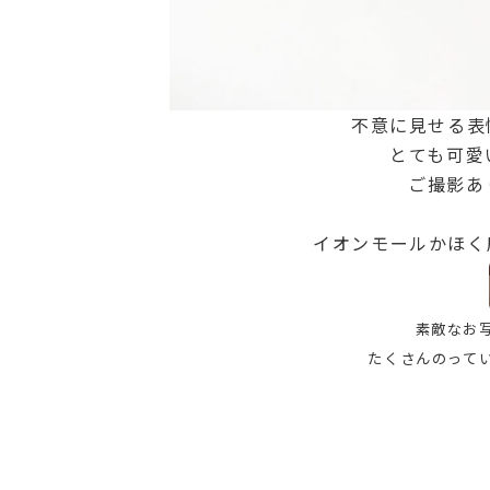
不意に見せる表
とても可愛
ご撮影あ
イオンモールかほ
素敵なお
たくさんのって