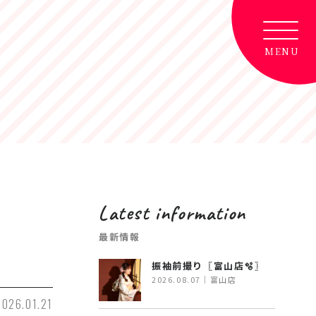
Latest information
最新情報
振袖前撮り〖富山店🫧〗
2026.08.07｜富山店
2026.01.21