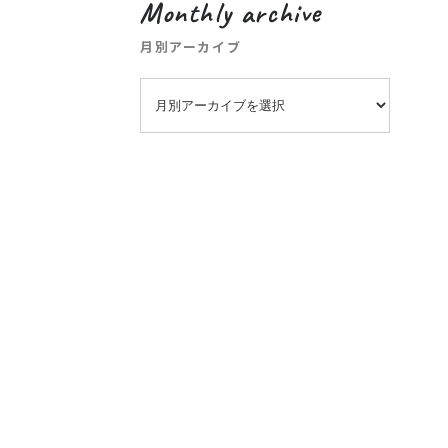
Monthly archive
月別アーカイブ