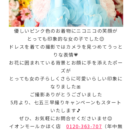
優しいピンク色のお着物にニコニコの笑顔が
とっても印象的な女の子でした😊
ドレスを着ての撮影ではカメラを見つめてうっと
りな表情💗
お花に囲まれている背景とお顔に手を添えたポー
ズが
とっても女の子らしくさらに可愛いらしい印象に
なりました🎀
ご撮影ありがとうございました
5月より、七五三早撮りキャンペーンもスタート
いたします🎵
ぜひ、お気軽にお問合せくださいませ😌
イオンモールかほく店
0120-363-707
（年中無