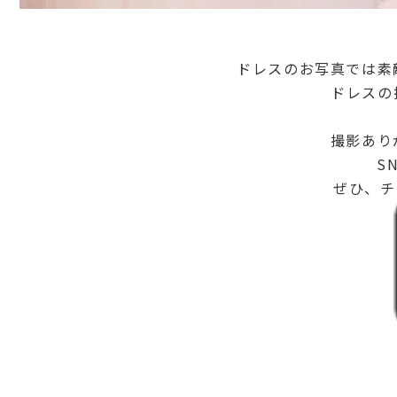
ドレスのお写真では素
ドレスの
撮影あり
S
ぜひ、チ