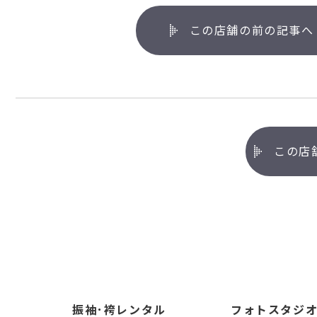
この店舗の前の記事へ
この店
振袖･袴レンタル
フォトスタジ