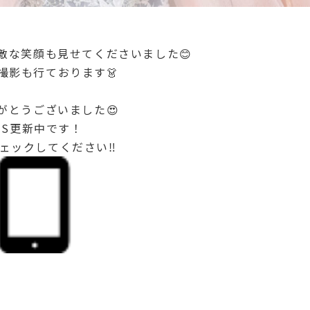
敵な笑顔も見せてくださいました😊
撮影も行ております👗
がとうございました😍
NS更新中です！
ェックしてください‼