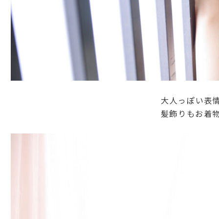
大人っぽい表情
髪飾りもお着物