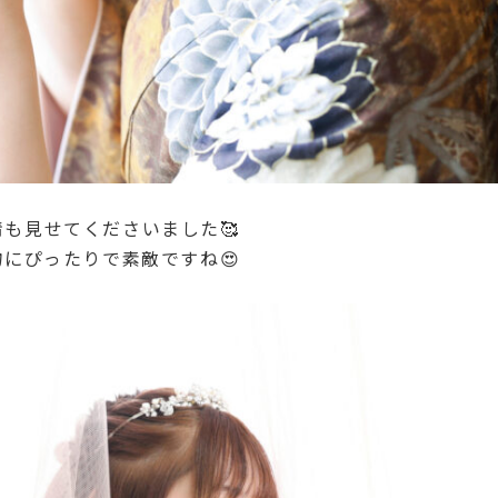
も見せてくださいました🥰
にぴったりで素敵ですね😍