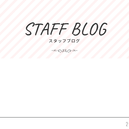
STAFF BLOG
スタッフブログ
2