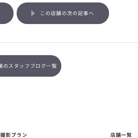
この店舗の次の記事へ
舗のスタッフブログ一覧
オ撮影プラン
店舗一覧