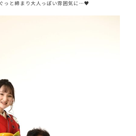
ぐっと締まり大人っぽい雰囲気に…♥