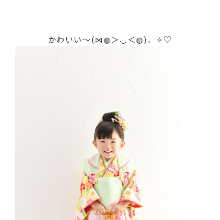
かわいい～(⋈◍＞◡＜◍)。✧♡