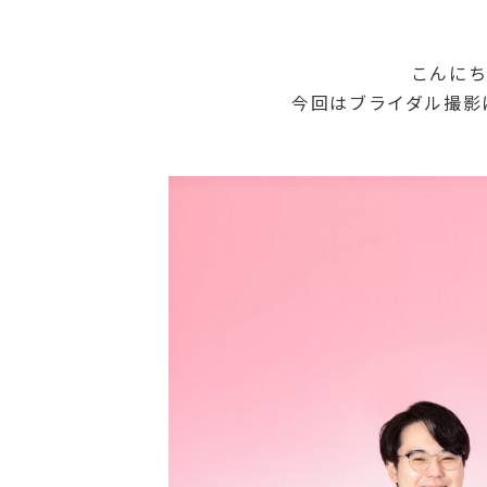
こんにちは
今回はブライダル撮影