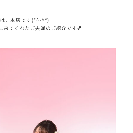
、本店です(*^-^*)
に来てくれたご夫婦のご紹介です💕