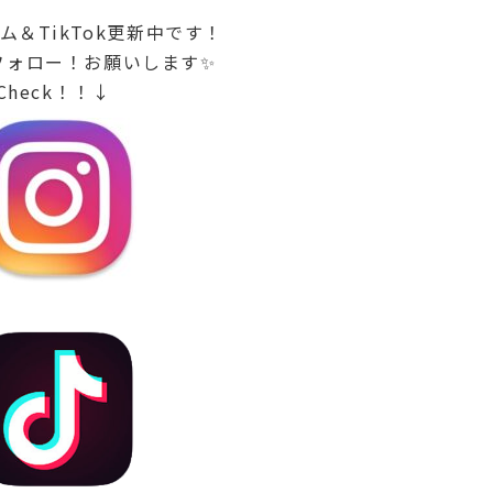
ム＆TikTok更新中です！
フォロー！お願いします✨
Check！！↓