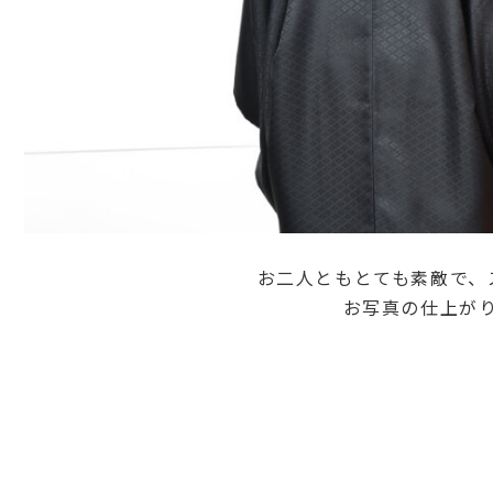
お二人ともとても素敵で、
お写真の仕上が