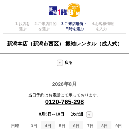
1.お店を
2.ご来店目的
3.ご来店場所・
4.お客様情報
選ぶ
を選ぶ
日時を選ぶ
を入力
新潟本店（新潟市西区） 振袖レンタル（成人式）
戻る
2026年8月
当日予約はお電話にて承っております。
0120-765-298
8月3日～10日
次の週
日時
3日
4日
5日
6日
7日
8日
9日